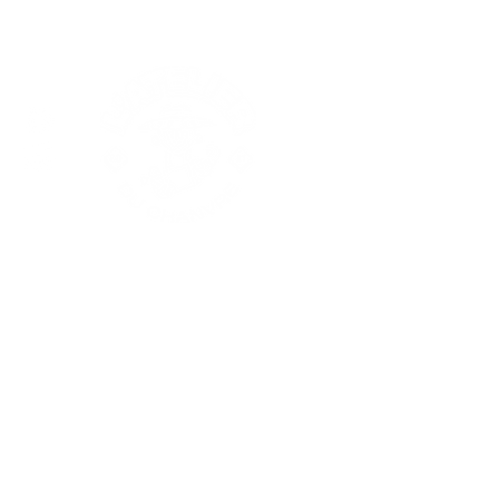
Nos produits
Les fleurs CBD
Les résines CBD
Extractions
Substituts
Huiles CBD
Thé & infusions CBD
VapPeace
Cosmétiques
Edibles