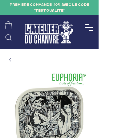
PREMIÈRE COMMANDE -10% AVEC LE CODE
"TESTQUALITE"