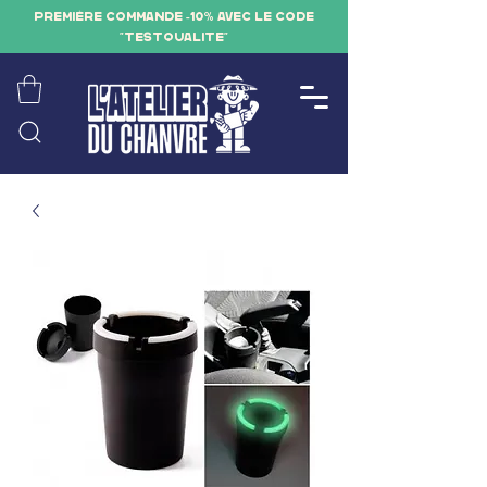
PREMIÈRE COMMANDE -10% AVEC LE CODE
"TESTQUALITE"