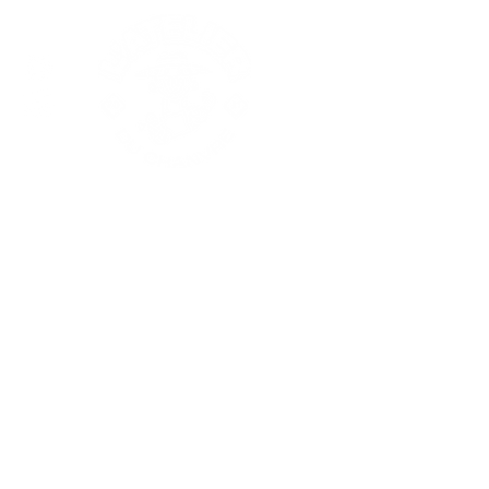
Nos produits
Les fleurs CBD
Les résines CBD
Extractions
Substituts
Huiles CBD
Thé & infusions CBD
VapPeace
Cosmétiques
Edibles
Champignons
Accessoires