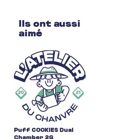
Ils ont aussi
aimé
Puff COOKIES Dual
Fleur du Mois C
Chamber 2G
Prix