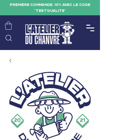
PREMIÈRE COMMANDE -10% AVEC LE CODE
"TESTQUALITE"