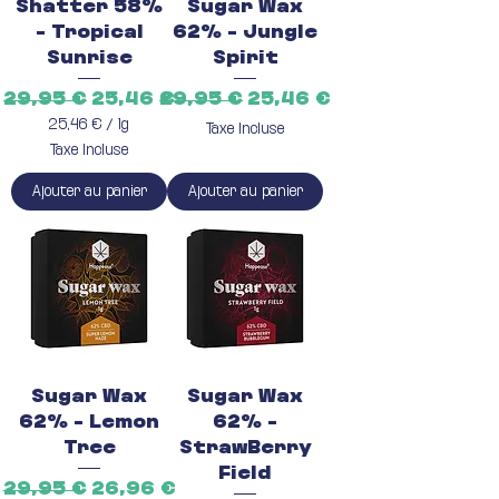
m
m
Shatter 58%
Sugar Wax
e
e
- Tropical
62% - Jungle
Sunrise
Spirit
Prix original
Prix promotionnel
Prix original
Prix promotionnel
29,95 €
25,46 €
29,95 €
25,46 €
25,46 €
/
1g
Taxe Incluse
2
Taxe Incluse
5
,
Ajouter au panier
4
Ajouter au panier
6
€
p
a
r
1
G
r
a
m
m
Sugar Wax
Sugar Wax
e
62% - Lemon
62% -
Tree
StrawBerry
Field
Prix original
Prix promotionnel
29,95 €
26,96 €