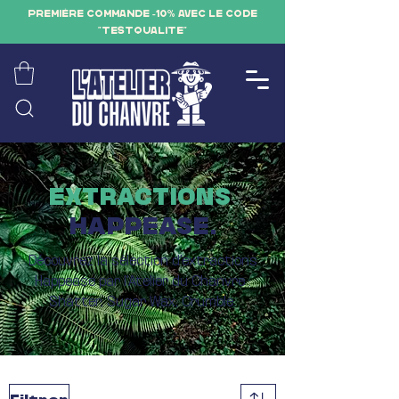
PREMIÈRE COMMANDE -10% AVEC LE CODE
"TESTQUALITE"
EXTRACTIONS
HAPPEASE.
Découvrez la sélection d'extractions
Happease par l'Atelier du Chanvre :
Shatter, Sugar Wax, Crumble.