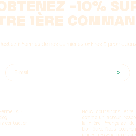
OBTENEZ -10% SU
TRE 1ÈRE COMMAN
Restez informés de nos dernières offres & promotion
>
propos
Notre mission
 Ferme LADC
Nous souhaitons être
blog
comme un acteur respo
us contacter
la filière française d
bien-être. Nous oeuvro
jour en ce sens pour vou