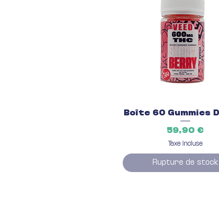
Aperçu rapide
Boîte 60 Gummies 
Prix
59,90 €
Taxe Incluse
Rupture de stock