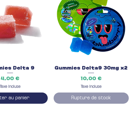
rçu rapide
Aperçu rapide
ies Delta 9
Gummies Delta9 30mg x2
Prix
Prix
4,00 €
10,00 €
Taxe Incluse
Taxe Incluse
ter au panier
Rupture de stock