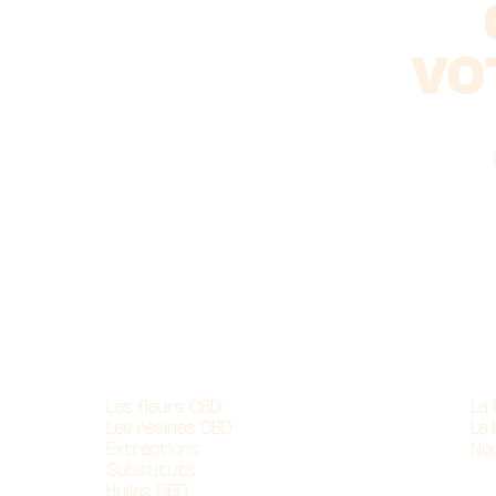
VO
Nos produits
À 
Les fleurs CBD
La
Les résines CBD
Le 
Extractions
No
Substituts
Huiles CBD