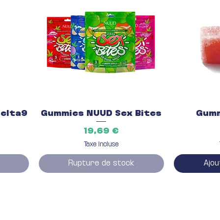
Aperçu rapide
Ape
Delta9
Gummies NUUD Sex Bites
Gumm
Prix
19,69 €
Taxe Incluse
Rupture de stock
Ajou