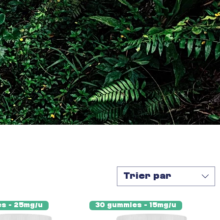
Trier par
s - 25mg/u
30 gummies - 15mg/u