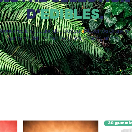
D'
EDIBLES
.
Découvrez la sélection d'edibles par l'Atelier du Chanvre :
gummies CBD, delta9 THC, CBN, cookies, sirops...
30 gummie