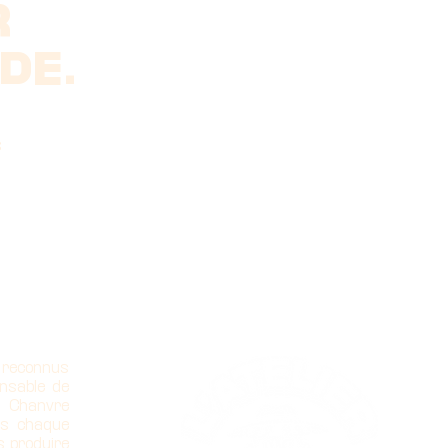
R
DE.
s
 reconnus
nsable de
u Chanvre
ns chaque
s produire