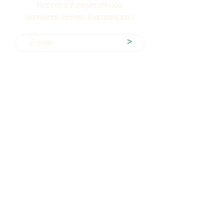
Restez informés de nos
dernières offres & promotions
>
Nos produits
Les fleurs CBD
Les résines CBD