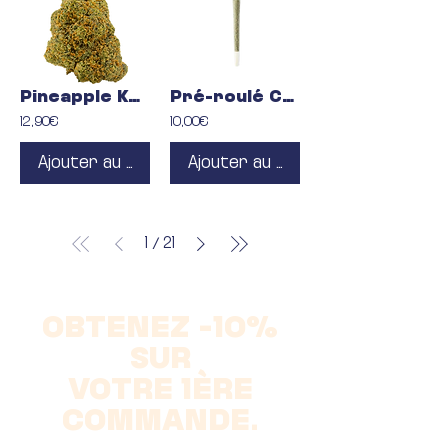
Pineapple Kush CBC
Pré-roulé CBC
12,90€
10,00€
Ajouter au panier
Ajouter au panier
1
21
/
OBTENEZ -10%
SUR
VOTRE 1ÈRE
COMMANDE.