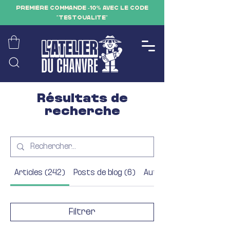
PREMIÈRE COMMANDE -10% AVEC LE CODE
"TESTQUALITE"
Résultats de
recherche
Articles (242)
Posts de blog (6)
Autres pages (23)
Filtrer