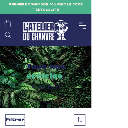
PREMIÈRE COMMANDE -10% AVEC LE CODE
"TESTQUALITE"
Tous nos
articles
.
A toi de jouer !
Filtrer