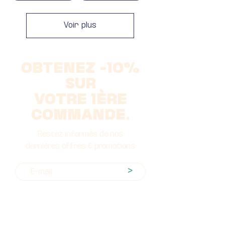
Voir plus
OBTENEZ -10%
SUR
VOTRE 1ÈRE
COMMANDE.
Restez informés de nos
dernières offres & promotions
>