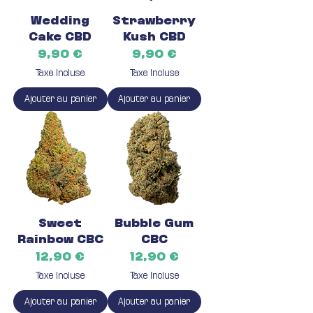
Wedding
Strawberry
Cake CBD
Kush CBD
Prix
Prix
9,90 €
9,90 €
Taxe Incluse
Taxe Incluse
Ajouter au panier
Ajouter au panier
Sweet
Bubble Gum
Rainbow CBC
CBC
Prix
Prix
12,90 €
12,90 €
Taxe Incluse
Taxe Incluse
Ajouter au panier
Ajouter au panier