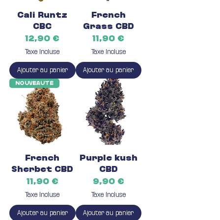
Cali Runtz
French
CBC
Grass CBD
Prix
Prix
12,90 €
11,90 €
Taxe Incluse
Taxe Incluse
Ajouter au panier
Ajouter au panier
Nouveauté
French
Purple kush
Sherbet CBD
CBD
Prix
Prix
11,90 €
9,90 €
Taxe Incluse
Taxe Incluse
Ajouter au panier
Ajouter au panier