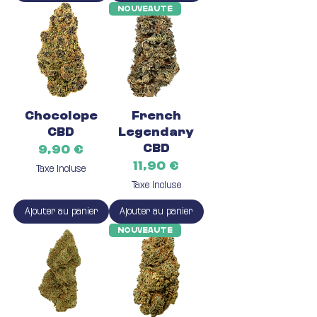
Nouveauté
Chocolope
French
CBD
Legendary
CBD
Prix
9,90 €
Prix
11,90 €
Taxe Incluse
Taxe Incluse
Ajouter au panier
Ajouter au panier
Nouveauté