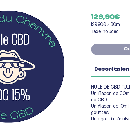
Pr
129,90€
129,90€
/
30ml
129,90€
Taxe Included
per
30
Milliliters
O
Descritpion 
HUILE DE CBD FU
Un flacon de 30m
de CBD
Un flacon de 10ml
gouttes
Une goutte équiv