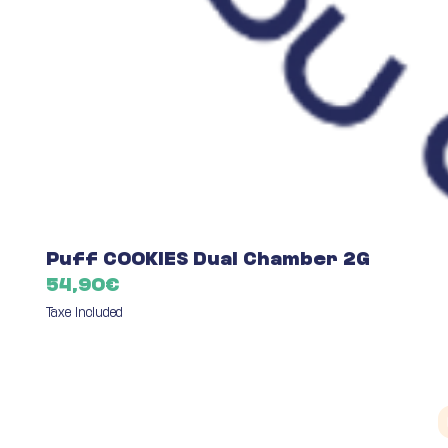
Puff COOKIES Dual Chamber 2G
Price
54,90€
Taxe Included