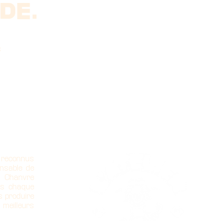
DE.
s
 reconnus
nsable de
u Chanvre
ns chaque
s produire
 meilleurs