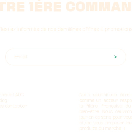
TRE 1ÈRE COMMAN
Restez informés de nos dernières offres & promotion
>
propos
Notre mission
 Ferme LADC
Nous souhaitons être
blog
comme un acteur respo
us contacter
la filière française d
bien-être. Nous oeuvro
jour en ce sens pour vou
et/ou vous proposer les
produits du marché :)