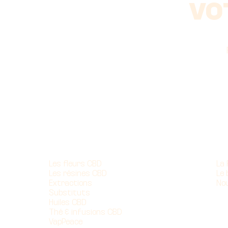
VO
Nos produits
À 
Les fleurs CBD
La
Les résines CBD
Le 
Extractions
No
Substituts
Huiles CBD
Thé & infusions CBD
VapPeace