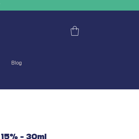
"
Blog
 15% - 30ml