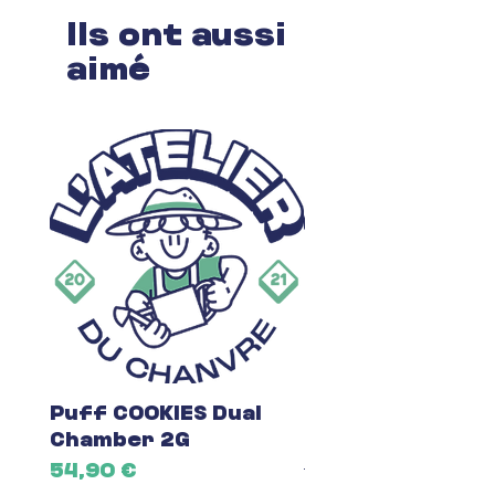
Ils ont aussi
aimé
Puff COOKIES Dual
Fleur du Mois C
Chamber 2G
Prix
7,00 €
Prix
54,90 €
Taxe Incluse