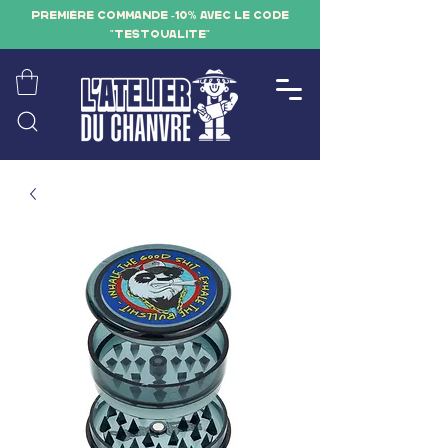
PREMIÈRE COMMANDE -10% AVEC LE CODE
"TESTQUALITE"