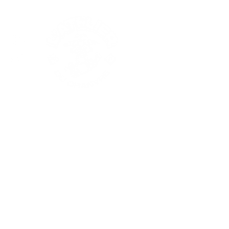
Nos produits
Les fleurs CBD
Les résines CBD
Extractions
Substituts
Huiles CBD
Thé & infusions CBD
VapPeace
Cosmétiques
Edibles
Champignons