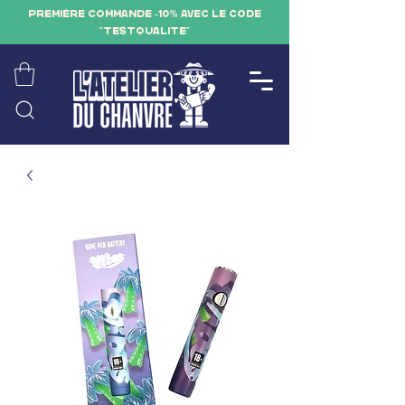
PREMIÈRE COMMANDE -10% AVEC LE CODE
"TESTQUALITE"