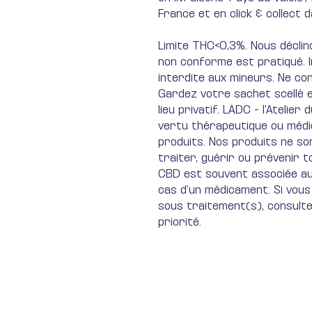
France et en click & collect d
Limite THC<0,3%. Nous déclin
non conforme est pratiqué. I
interdite aux mineurs. Ne co
Gardez votre sachet scellé 
lieu privatif. LADC - l'Ateli
vertu thérapeutique ou médic
produits. Nos produits ne so
traiter, guérir ou prévenir 
CBD est souvent associée au b
cas d’un médicament. Si vous
sous traitement(s), consult
priorité.