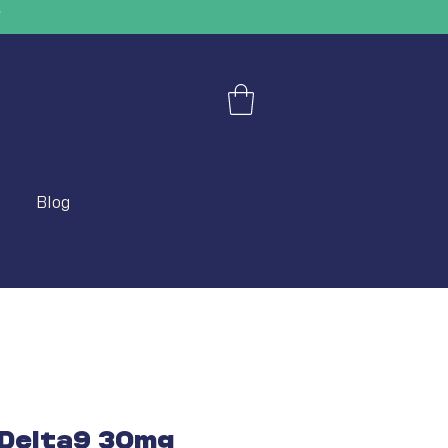
"
Blog
Delta9 30mg