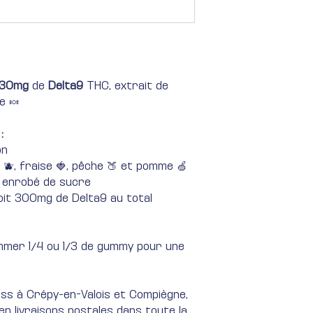
30mg
de
Delta9
THC, extrait de
e 🍬
 :
on
 🫐, fraise 🍓, pêche 🍑 et pomme 🍏
t enrobé de sucre
oit 300mg de Delta9 au total
mmer 1/4 ou 1/3 de gummy pour une
ress à Crépy-en-Valois et Compiègne,
, en livraisons postales dans toute la