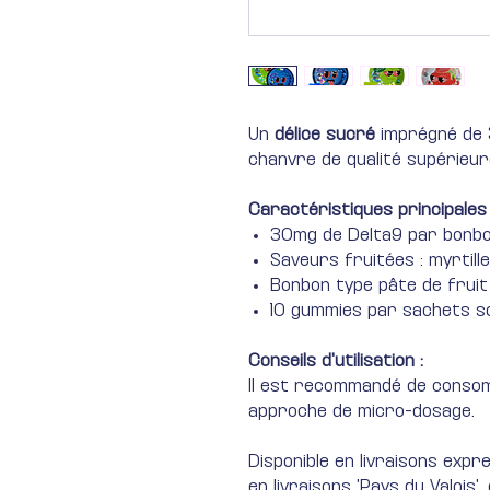
Un
délice sucré
imprégné de
chanvre de qualité supérieur
Caractéristiques principales
30mg de Delta9 par bonb
Saveurs fruitées : myrtille
Bonbon type pâte de frui
10 gummies par sachets s
Conseils d'utilisation :
Il est recommandé de conso
approche de micro-dosage.
Disponible en livraisons exp
en livraisons 'Pays du Valois'