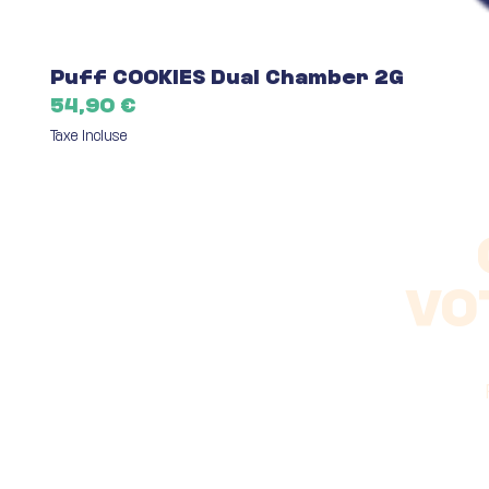
Puff COOKIES Dual Chamber 2G
Prix
54,90 €
Taxe Incluse
VO