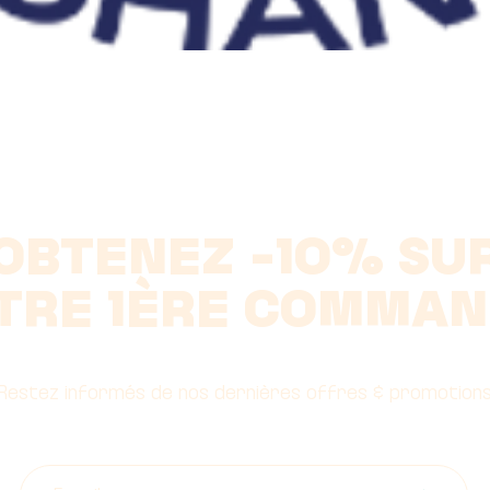
Aperçu rapide
OBTENEZ -10% SU
TRE 1ÈRE COMMAN
Restez informés de nos dernières offres & promotion