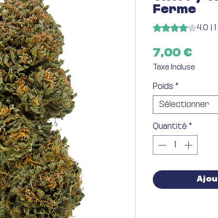
Ferme
La note est de 4.0 
4.0 | 1
Prix
7,00 €
Taxe Incluse
Poids
*
Sélectionner
Quantité
*
Ajou