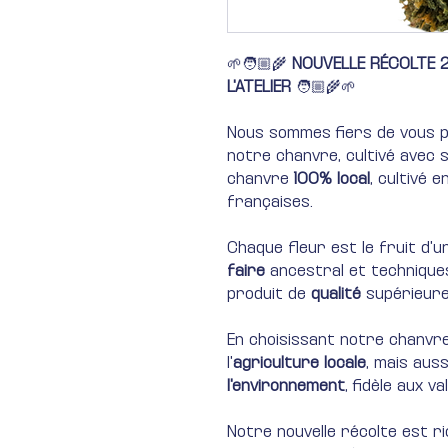
🌱🧑🏼‍🌾
NOUVELLE RÉCOLTE 
L'ATELIER
🧑🏼‍🌾🌱
Nous sommes fiers de vous
notre chanvre, cultivé avec 
chanvre
100% local
, cultivé e
françaises.
Chaque fleur est le fruit d'
faire
ancestral et technique
produit de
qualité
supérieure
En choisissant notre chanvr
l'
agriculture locale
, mais aus
l'environnement
, fidèle aux v
Notre nouvelle récolte est r