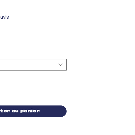
sur cinq étoiles selon 1 avis
 avis
ter au panier