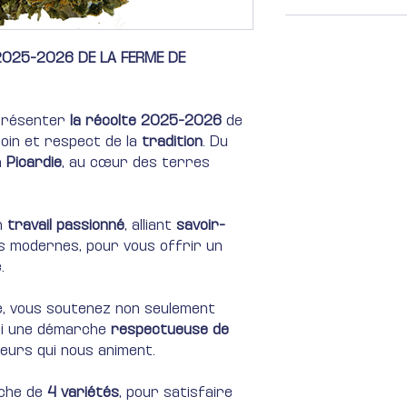
2025-2026 DE LA FERME DE
 présenter
la récolte 2025-2026
de
soin et respect de la
tradition
. Du
n
Picardie
, au cœur des terres
un
travail passionné
, alliant
savoir-
s modernes, pour vous offrir un
.
e, vous soutenez non seulement
si une démarche
respectueuse de
aleurs qui nous animent.
iche de
4 variétés
, pour satisfaire