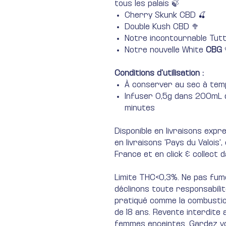
tous les palais 🍃
Cherry Skunk CBD 🍒
Double Kush CBD 🥦
Notre incontournable Tutt
Notre nouvelle White
CBG
Conditions d'utilisation :
À conserver au sec à te
Infuser 0,5g dans 200mL d
minutes
Disponible en livraisons exp
en livraisons 'Pays du Valois'
France et en click & collect d
Limite THC<0,3%. Ne pas fumer
déclinons toute responsabili
pratiqué comme la combustion
de 18 ans. Revente interdite
femmes enceintes. Gardez v