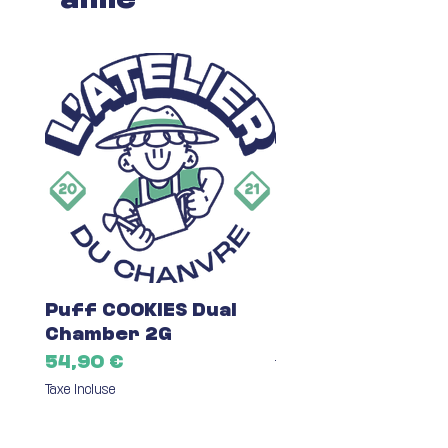
aimé
Puff COOKIES Dual
Fleur du Mois C
Chamber 2G
Prix
7,00 €
Prix
54,90 €
Taxe Incluse
Taxe Incluse