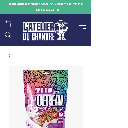
PREMIÈRE COMMANDE -10% AVEC LE CODE
"TESTQUALITE"