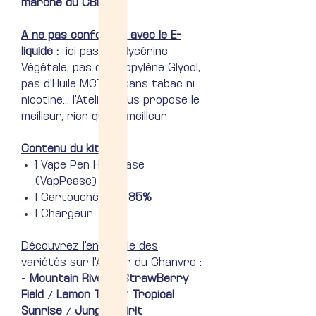
marché du CBD
A ne pas confondre avec le E-
liquide :
ici pas de Glycérine
Végétale, pas de Propylène Glycol,
pas d'Huile MCT et sans tabac ni
nicotine... l'Atelier vous propose le
meilleur, rien que le meilleur
Contenu du kit :
1 Vape Pen Happease
(VapPease)
1 Cartouche
CBD 85%
1 Chargeur
Découvrez l'ensemble des
variétés sur l'Atelier du Chanvre :
-
Mountain River
/
StrawBerry
Field
/
Lemon Tree
/
Tropical
Sunrise
/
Jungle Spirit