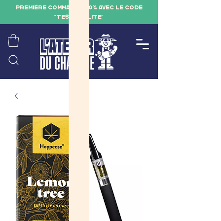
PREMIÈRE COMMANDE -10% AVEC LE CODE
"TESTQUALITE"