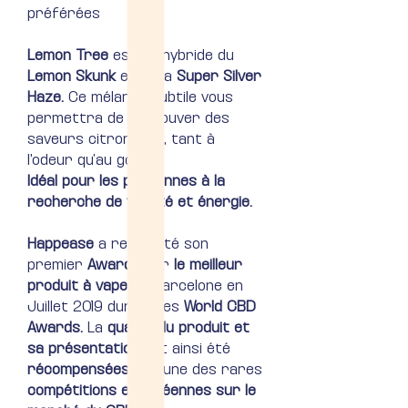
préférées
Lemon Tree
est un hybride du
Lemon Skunk
et de la
Super Silver
Haze.
Ce mélange subtile vous
permettra de retrouver des
saveurs citronnées, tant à
l'odeur qu’au goût.
Idéal pour les personnes à la
recherche de vitalité et énergie.
Happease
a remporté son
premier
Award
pour
le meilleur
produit à vaper
à Barcelone en
Juillet 2019 durant les
World CBD
Awards.
La
qualité du produit et
sa présentation
ont ainsi été
récompensées
par une des rares
compétitions européennes sur le