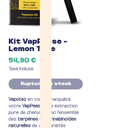
Kit VapPease -
Lemon Tree
Prix
54,90 €
Taxe Incluse
Rupture de stock
Vapotez
en toute tranquilité
votre
VapPease
, une extraction
pure de chanvre avec l'ensemble
des
terpènes et cannabinoïdes
naturelles
de vos variétés