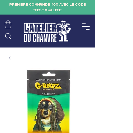
PREMIÈRE COMMANDE -10% AVEC LE CODE
"TESTQUALITE"