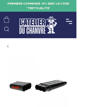
PREMIÈRE COMMANDE -10% AVEC LE CODE
"TESTQUALITE"