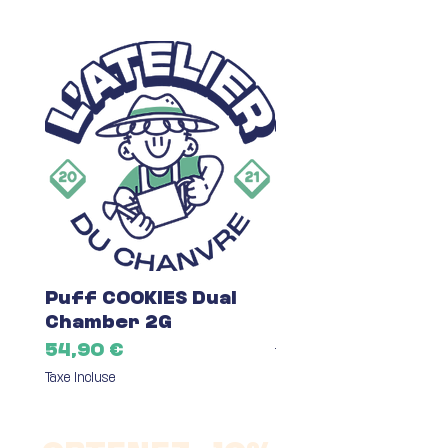
Puff COOKIES Dual
Fleur du Mois C
Chamber 2G
Prix
7,00 €
Prix
54,90 €
Taxe Incluse
Taxe Incluse