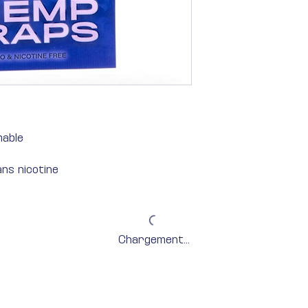
mable
ns nicotine
Chargement...