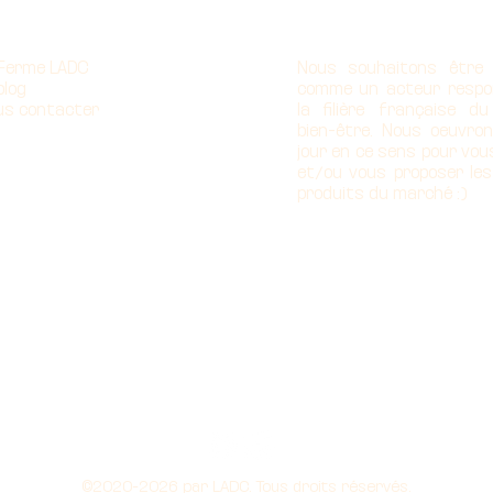
propos
Notre mission
 Ferme LADC
Nous souhaitons être
blog
comme un acteur respo
us contacter
la filière française d
bien-être. Nous oeuvro
jour en ce sens pour vou
et/ou vous proposer les
produits du marché :)
©2020-2026 par LADC. Tous droits réservés.