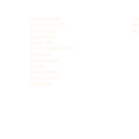
Nos produits
À 
Les fleurs CBD
La
Les résines CBD
Le 
Extractions
No
Substituts
Huiles CBD
Thé & infusions CBD
VapPeace
Cosmétiques
Edibles
Champignons
Accessoires
Livraisons