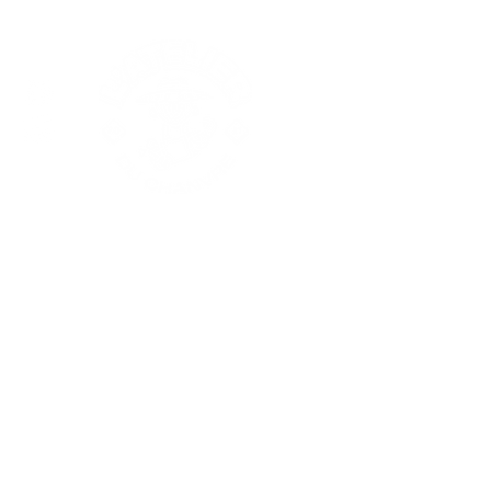
Nos produits
Les fleurs CBD
Les résines CBD
Extractions
Substituts
Huiles CBD
Thé & infusions CBD
VapPeace
Cosmétiques
Edibles
Champignons