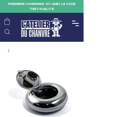
PREMIÈRE COMMANDE -10% AVEC LE CODE
"TESTQUALITE"