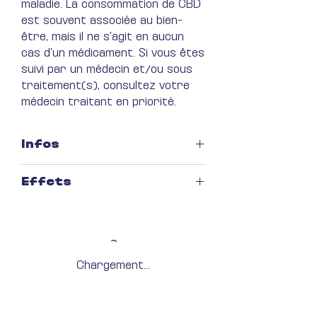
maladie​. La consommation de CBD
est souvent associée au bien-
être, mais il ne s’agit en aucun
cas d’un médicament. Si vous êtes
suivi par un médecin et/ou sous
traitement(s), consultez votre
médecin traitant en priorité.
Infos
Culture : Exterieur
Effets
Dominante : Sativa
Saveur : Terreux
L'OG Kush CBD de La Ferme vous
Taux de THC : < 0,3%
emporte dans un voyage
sensoriel inégalé, marqué par une
détente profonde et apaisante.
Chargement...
Les effets subtils de ce joyau
picard se manifestent par une
relaxation corporelle