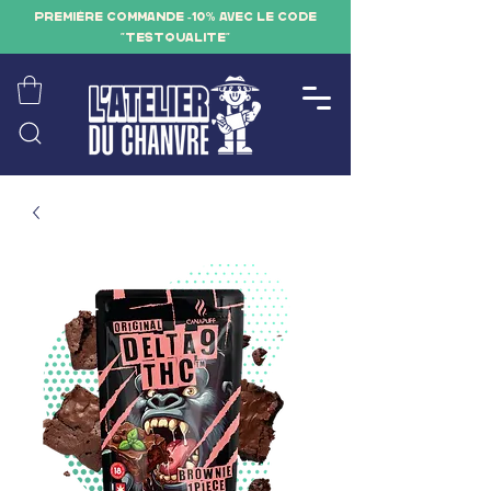
PREMIÈRE COMMANDE -10% AVEC LE CODE
"TESTQUALITE"