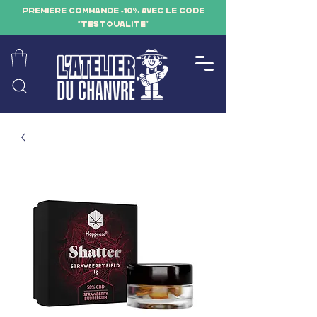
PREMIÈRE COMMANDE -10% AVEC LE CODE
"TESTQUALITE"