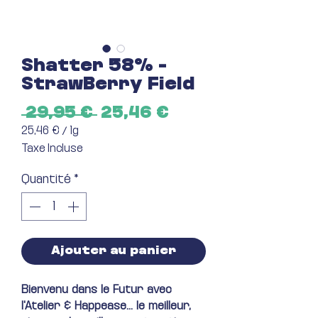
Shatter 58% -
StrawBerry Field
Prix
Prix
 29,95 € 
25,46 €
original
promotionnel
25,46 €
/
1g
25,46 €
Taxe Incluse
pour
1
Quantité
*
Gramme
Ajouter au panier
Bienvenu dans le Futur avec
l'Atelier & Happease... le meilleur,