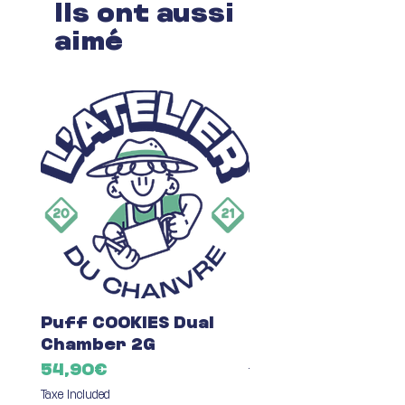
Ils ont aussi
aimé
Puff COOKIES Dual
Fleur du Mois C
Chamber 2G
Price
7,00€
Price
54,90€
Taxe Included
Taxe Included