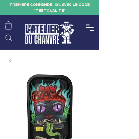
PREMIÈRE COMMANDE -10% AVEC LE CODE
"TESTQUALITE"