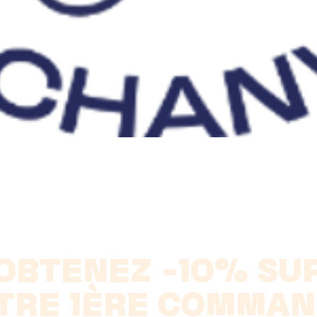
Aperçu rapide
OBTENEZ -10% SU
TRE 1ÈRE COMMAN