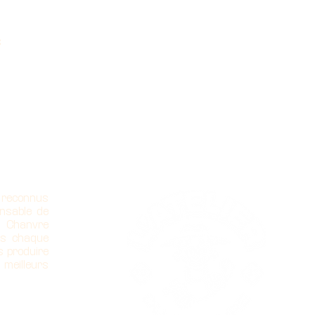
s
 reconnus
nsable de
u Chanvre
ns chaque
s produire
 meilleurs