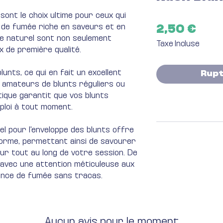
sont le choix ultime pour ceux qui
de fumée riche en saveurs et en
Prix
2,50 €
re naturel sont non seulement
Taxe Incluse
 de première qualité.
nts, ce qui en fait un excellent
Rupt
s amateurs de blunts réguliers ou
tique garantit que vos blunts
mploi à tout moment.
rel pour l'enveloppe des blunts offre
forme, permettant ainsi de savourer
eur tout au long de votre session. De
 avec une attention méticuleuse aux
ience de fumée sans tracas.
Aucun avis pour le moment