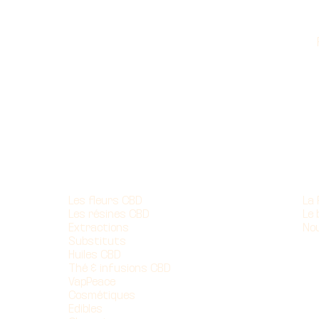
Nos produits
À 
Les fleurs CBD
La
Les résines CBD
Le 
Extractions
No
Substituts
Huiles CBD
Thé & infusions CBD
VapPeace
Cosmétiques
Edibles