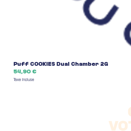
Puff COOKIES Dual Chamber 2G
Prix
54,90 €
Taxe Incluse
VO