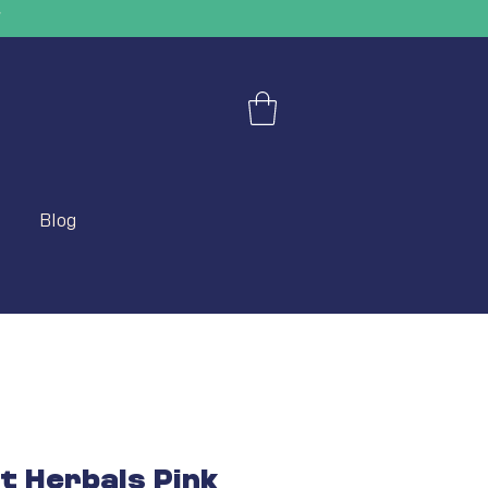
"
Blog
t Herbals Pink