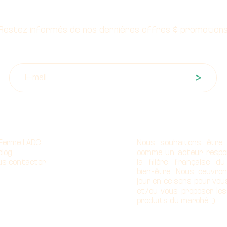
Restez informés de nos dernières offres & promotion
>
propos
Notre mission
 Ferme LADC
Nous souhaitons être
blog
comme un acteur respo
us contacter
la filière française d
bien-être. Nous oeuvro
jour en ce sens pour vou
et/ou vous proposer les
produits du marché :)