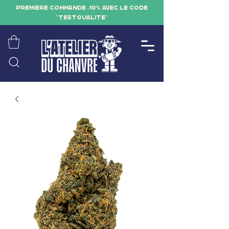
PREMIÈRE COMMANDE -10% AVEC LE CODE
"TESTQUALITE"