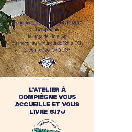
Expositions, événements, tournois
de jeux-vidéos...
Allez viens, on est bien 😊
11 rue de la Corne du Cerf, 60200
Compiègne
le lundi de 14h à 19h
du mardi au vendredi de 12h à 20h
le samedi de 10h à 20h
L'ATELIER À
COMPIÈGNE VOUS
ACCUEILLE ET VOUS
LIVRE 6/7J