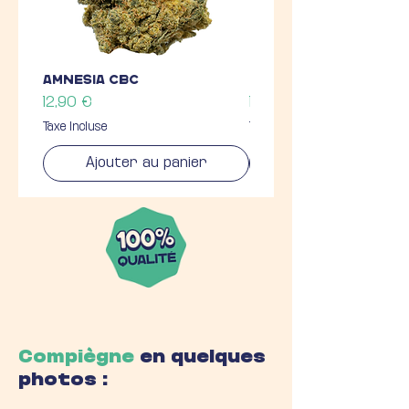
Amnesia CBC
Mimoz Static CBC
Prix
Prix
12,90 €
14,90 €
Taxe Incluse
Taxe Incluse
Ajouter au panier
Ajouter au panie
Compiègne
en quelques
photos :