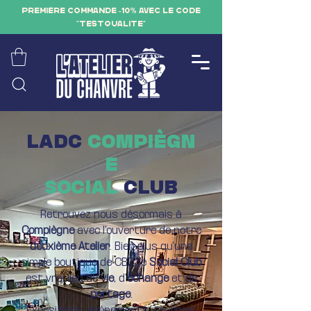
PREMIÈRE COMMANDE -10% AVEC LE CODE
"TESTQUALITE"
LADC
COMPIÈGN
E
SOCIAL
CLUB
Retrouvez nous désormais à
Compiègne
avec l'ouverture de notre
deuxième Atelier
. Bien plus qu'une
simple boutique de CBD, le
Social Club
est vrai lieu de
vie
, d'
échange
et de
partage
.