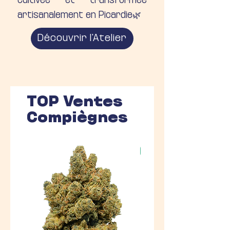
cultivée et transformée
artisanalement en Picardie🌿
Découvrir l'Atelier
TOP Ventes
Compiègnes
Nouveauté