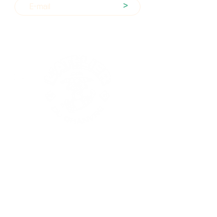
>
Nos produits
Les fleurs CBD
Les résines CBD
Extractions
Substituts
Huiles CBD
Thé & infusions CBD