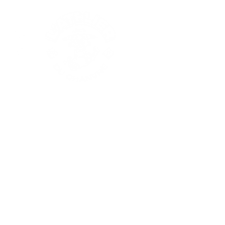
Nos produits
Les fleurs CBD
Les résines CBD
Extractions
Substituts
Huiles CBD
Thé & infusions CBD
VapPeace
Cosmétiques
Edibles
Champignons
Accessoires