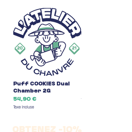
Puff COOKIES Dual
Fleur du Mois C
Chamber 2G
Prix
7,00 €
Prix
54,90 €
Taxe Incluse
Taxe Incluse
OBTENEZ -10%