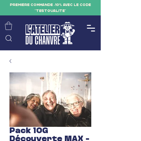
PREMIÈRE COMMANDE -10% AVEC LE CODE
"TESTQUALITE"
Pack 10G
Découverte MAX -