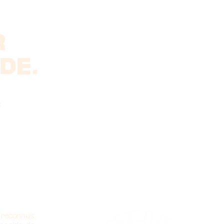
R
DE.
s
 reconnus