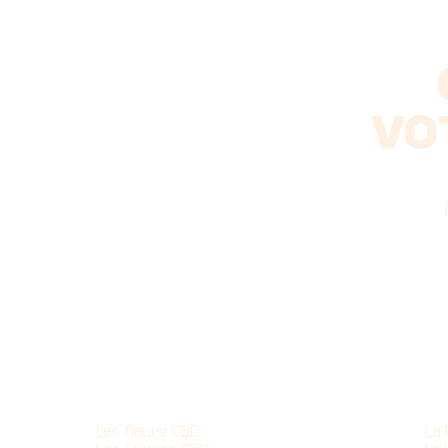
VO
Nos produits
À 
Les fleurs CBD
La