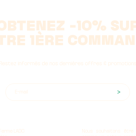
OBTENEZ -10% SU
TRE 1ÈRE COMMAN
Restez informés de nos dernières offres & promotion
>
propos
Notre mission
 Ferme LADC
Nous souhaitons être