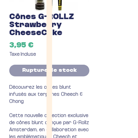
Cônes G-ROLLZ
Strawberry
CheeseCake
Prix
3,95 €
Taxe Incluse
Rupture de stock
Découvrez les cônes blunt
infusés aux terpènes Cheech &
Chong
Cette nouvelle collection exclusive
de cônes blunt conçue par G-Rollz
Amsterdam, en collaboration avec
les emblématiques Cheech et