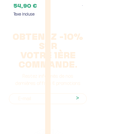
Prix
54,90 €
Taxe Incluse
Taxe Incluse
OBTENEZ -10%
SUR
VOTRE 1ÈRE
COMMANDE.
Restez informés de nos
dernières offres & promotions
>