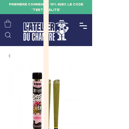
PREMIÈRE COMMANDE -10% AVEC LE CODE
"TESTQUALITE"