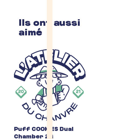
Ils ont aussi
aimé
Puff COOKIES Dual
Fleur du Mois C
Chamber 2G
Prix
7,00 €