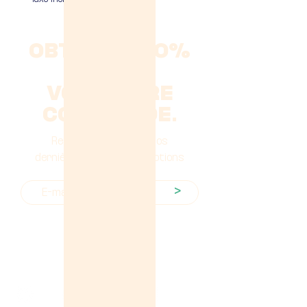
OBTENEZ -10%
SUR
VOTRE 1ÈRE
COMMANDE.
Restez informés de nos
dernières offres & promotions
>