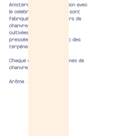
Amsterdam, en collaboration avec
le celebre artiste Banksy, sont
fabriqués à partir de fleurs de
chanvre de haute qualité
cultivées aux États-Unis,
pressées et infusées avec des
terpènes.
Chaque étui contient 2 cônes de
chanvre.
Arôme : Agrumes, Orange
Chargement...