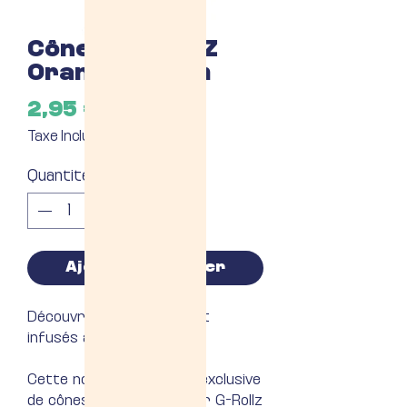
Cônes G-ROLLZ
Orange Dream
Prix
2,95 €
Taxe Incluse
Quantité
*
Ajouter au panier
Découvrez les cônes blunt
infusés aux terpènes
Cette nouvelle collection exclusive
de cônes blunt conçue par G-Rollz